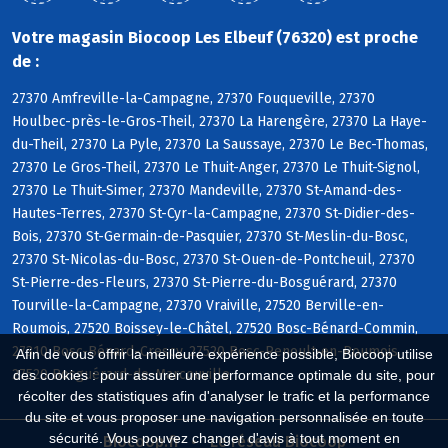
Votre magasin Biocoop Les Elbeuf (76320) est proche
de :
27370 Amfreville-la-Campagne, 27370 Fouqueville, 27370
Houlbec-près-le-Gros-Theil, 27370 La Harengère, 27370 La Haye-
du-Theil, 27370 La Pyle, 27370 La Saussaye, 27370 Le Bec-Thomas,
27370 Le Gros-Theil, 27370 Le Thuit-Anger, 27370 Le Thuit-Signol,
27370 Le Thuit-Simer, 27370 Mandeville, 27370 St-Amand-des-
Hautes-Terres, 27370 St-Cyr-la-Campagne, 27370 St-Didier-des-
Bois, 27370 St-Germain-de-Pasquier, 27370 St-Meslin-du-Bosc,
27370 St-Nicolas-du-Bosc, 27370 St-Ouen-de-Pontcheuil, 27370
St-Pierre-des-Fleurs, 27370 St-Pierre-du-Bosguérard, 27370
Tourville-la-Campagne, 27370 Vraiville, 27520 Berville-en-
Roumois, 27520 Boissey-le-Châtel, 27520 Bosc-Bénard-Commin,
27310 Bosc-Bénard-Crescy, 27520 Bosc-Renoult-en-Roumois,
Afin de vous offrir la meilleure expérience possible, Biocoop utilise
27520 Bosguérard-de-Marcouville
des cookies : pour assurer une performance optimale du site, pour
récolter des statistiques afin d'analyser le trafic et la performance
du site et vous proposer une navigation personnalisée en toute
sécurité. Vous pouvez changer d'avis à tout moment en
Biocoop.fr
Le réseau Biocoop