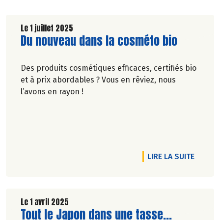
Le 1 juillet 2025
Lire la suite de l'article
Du nouveau dans la cosméto bio
Des produits cosmétiques efficaces, certifiés bio
et à prix abordables ? Vous en rêviez, nous
l’avons en rayon !
RTICLE GARDER LA FORME EN CHANGEANT D’ASSIETTE
DE L'A
LIRE LA SUITE
Le 1 avril 2025
Lire la suite de l'article
Tout le Japon dans une tasse...