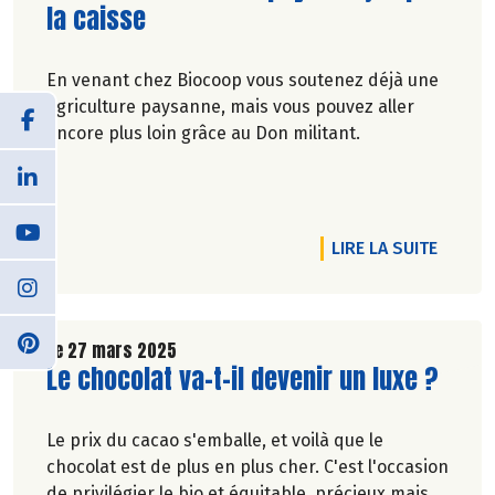
la caisse
En venant chez Biocoop vous soutenez déjà une
agriculture paysanne, mais vous pouvez aller
encore plus loin grâce au Don militant.
DE L'A
LIRE LA SUITE
Le 27 mars 2025
Lire la suite de l'article
Le chocolat va-t-il devenir un luxe ?
Le prix du cacao s'emballe, et voilà que le
chocolat est de plus en plus cher. C'est l'occasion
de privilégier le bio et équitable, précieux mais