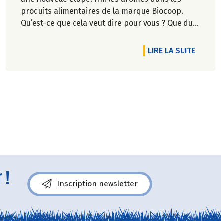
produits alimentaires de la marque Biocoop.
Qu’est-ce que cela veut dire pour vous ? Que du
bon, on vous l’assure !
TICLE DU CAFÉ DANS LE VENT !
DE L'A
LIRE LA SUITE
 !
Inscription newsletter