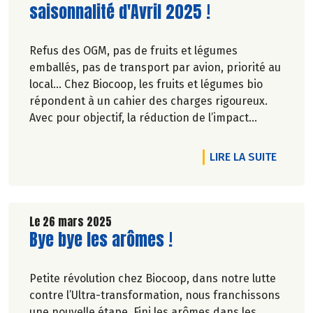
saisonnalité d'Avril 2025 !
Refus des OGM, pas de fruits et légumes
emballés, pas de transport par avion, priorité au
local… Chez Biocoop, les fruits et légumes bio
répondent à un cahier des charges rigoureux.
Avec pour objectif, la réduction de l’impact
carbone et la préservation de
l’environnement. Parce que manger des produits
RTICLE TOUT LE JAPON DANS UNE TASSE...
DE L'A
LIRE LA SUITE
de qualité rime avec respect de la saisonnalité,
Biocoop a élaboré un calendrier de saisonnalité
pour ses fruits et légumes bio.
Découvrez celui d'Avril 2025 !
Le 26 mars 2025
Lire la suite de l'article
Bye bye les arômes !
Petite révolution chez Biocoop, dans notre lutte
contre l’Ultra-transformation, nous franchissons
une nouvelle étape. Fini les arômes dans les