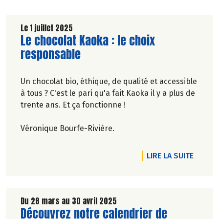
Le 1 juillet 2025
Lire la suite de l'article
Le chocolat Kaoka : le choix
responsable
Un chocolat bio, éthique, de qualité et accessible
à tous ? C'est le pari qu'a fait Kaoka il y a plus de
trente ans. Et ça fonctionne !
Véronique Bourfe-Rivière.
RTICLE DU NOUVEAU DANS LA COSMÉTO BIO
DE L'A
LIRE LA SUITE
Du 28 mars au 30 avril 2025
Lire la suite de l'article
Découvrez notre calendrier de