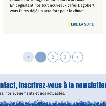
En dégustant nos tout nouveaux cafés Dagobert
vous faites déjà un acte fort pour le climat.
Certifié 100% bio et 100% issu du commerce
équitable, il nous apporte ses arômes
RTICLE LE CHOCOLAT VA-T-IL DEVENIR UN LUXE ?
DE L'AR
LIRE LA SUITE
directement du Brésil par voilier après 20 jours
de mer.
<
1
2
3
>
tact, inscrivez-vous à la newsletter
fres, nos événements et nos actualités.