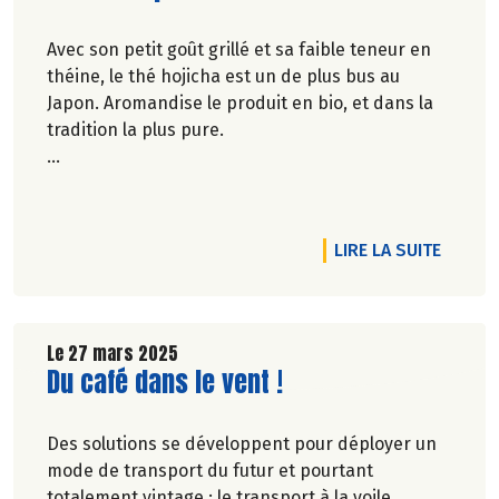
Avec son petit goût grillé et sa faible teneur en
théine, le thé hojicha est un de plus bus au
Japon. Aromandise le produit en bio, et dans la
tradition la plus pure.
Véronique Bourfe-Rivière.
RTICLE SOLIDAIRES AVEC NOS PAYSANS JUSQU’À LA CAISSE
DE L'A
LIRE LA SUITE
Le 27 mars 2025
Lire la suite de l'article
Du café dans le vent !
Des solutions se développent pour déployer un
mode de transport du futur et pourtant
totalement vintage : le transport à la voile.