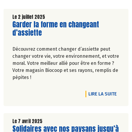
Le 2 juillet 2025
Lire la suite de l'article
Garder la forme en changeant
d’assiette
Découvrez comment changer d’assiette peut
changer votre vie, votre environnement, et votre
moral. Votre meilleur allié pour être en forme ?
Votre magasin Biocoop et ses rayons, remplis de
pépites !
DE L'A
LIRE LA SUITE
Le 7 avril 2025
Lire la suite de l'article
Solidaires avec nos paysans jusqu’à