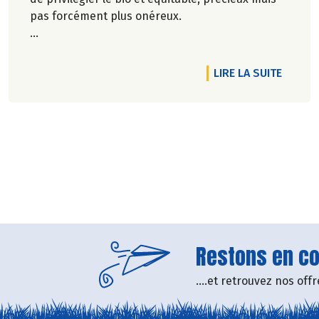
pas forcément plus onéreux.
Marie-Pierre Chavel.
DE L'A
LIRE LA SUITE
Restons en con
....et retrouvez nos of