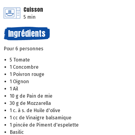
Cuisson
5 min
Ingrédients
Pour 6 personnes
5 Tomate
1 Concombre
1 Poivron rouge
1 Oignon
1 Ail
10 g de Pain de mie
30 g de Mozzarella
1 c. à s. de Huile d'olive
1 cc de Vinaigre balsamique
1 pincée de Piment d'espelette
Basilic