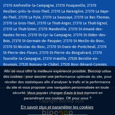
27370 Amfreville-la-Campagne, 27370 Fouqueville, 27370
Houlbec-près-le-Gros-Theil, 27370 La Harengère, 27370 La Haye-
du-Theil, 27370 La Pyle, 27370 La Saussaye, 27370 Le Bec-Thomas,
27370 Le Gros-Theil, 27370 Le Thuit-Anger, 27370 Le Thuit-Signol,
27370 Le Thuit-Simer, 27370 Mandeville, 27370 St-Amand-des-
Hautes-Terres, 27370 St-Cyr-la-Campagne, 27370 St-Didier-des-
Bois, 27370 St-Germain-de-Pasquier, 27370 St-Meslin-du-Bosc,
27370 St-Nicolas-du-Bosc, 27370 St-Ouen-de-Pontcheuil, 27370
St-Pierre-des-Fleurs, 27370 St-Pierre-du-Bosguérard, 27370
Tourville-la-Campagne, 27370 Vraiville, 27520 Berville-en-
Roumois, 27520 Boissey-le-Châtel, 27520 Bosc-Bénard-Commin,
27310 Bosc-Bénard-Crescy, 27520 Bosc-Renoult-en-Roumois,
Afin de vous offrir la meilleure expérience possible, Biocoop utilise
27520 Bosguérard-de-Marcouville
des cookies : pour assurer une performance optimale du site, pour
récolter des statistiques afin d'analyser le trafic et la performance
du site et vous proposer une navigation personnalisée en toute
sécurité. Vous pouvez changer d'avis à tout moment en
Biocoop.fr
Le réseau Biocoop
paramétrant vos cookies. OK pour vous ?
Copyright Biocoop 2026
En savoir plus et paramétrer les cookies