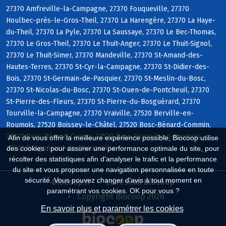
27370 Amfreville-la-Campagne, 27370 Fouqueville, 27370
Houlbec-près-le-Gros-Theil, 27370 La Harengère, 27370 La Haye-
du-Theil, 27370 La Pyle, 27370 La Saussaye, 27370 Le Bec-Thomas,
27370 Le Gros-Theil, 27370 Le Thuit-Anger, 27370 Le Thuit-Signol,
27370 Le Thuit-Simer, 27370 Mandeville, 27370 St-Amand-des-
Hautes-Terres, 27370 St-Cyr-la-Campagne, 27370 St-Didier-des-
Bois, 27370 St-Germain-de-Pasquier, 27370 St-Meslin-du-Bosc,
27370 St-Nicolas-du-Bosc, 27370 St-Ouen-de-Pontcheuil, 27370
St-Pierre-des-Fleurs, 27370 St-Pierre-du-Bosguérard, 27370
Tourville-la-Campagne, 27370 Vraiville, 27520 Berville-en-
Roumois, 27520 Boissey-le-Châtel, 27520 Bosc-Bénard-Commin,
27310 Bosc-Bénard-Crescy, 27520 Bosc-Renoult-en-Roumois,
Afin de vous offrir la meilleure expérience possible, Biocoop utilise
27520 Bosguérard-de-Marcouville
des cookies : pour assurer une performance optimale du site, pour
récolter des statistiques afin d'analyser le trafic et la performance
du site et vous proposer une navigation personnalisée en toute
sécurité. Vous pouvez changer d'avis à tout moment en
Biocoop.fr
Le réseau Biocoop
paramétrant vos cookies. OK pour vous ?
Copyright Biocoop 2026
En savoir plus et paramétrer les cookies