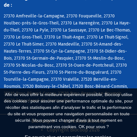
de :
27370 Amfreville-la-Campagne, 27370 Fouqueville, 27370
Houlbec-près-le-Gros-Theil, 27370 La Harengère, 27370 La Haye-
du-Theil, 27370 La Pyle, 27370 La Saussaye, 27370 Le Bec-Thomas,
27370 Le Gros-Theil, 27370 Le Thuit-Anger, 27370 Le Thuit-Signol,
27370 Le Thuit-Simer, 27370 Mandeville, 27370 St-Amand-des-
Hautes-Terres, 27370 St-Cyr-la-Campagne, 27370 St-Didier-des-
Bois, 27370 St-Germain-de-Pasquier, 27370 St-Meslin-du-Bosc,
27370 St-Nicolas-du-Bosc, 27370 St-Ouen-de-Pontcheuil, 27370
St-Pierre-des-Fleurs, 27370 St-Pierre-du-Bosguérard, 27370
Tourville-la-Campagne, 27370 Vraiville, 27520 Berville-en-
Roumois, 27520 Boissey-le-Châtel, 27520 Bosc-Bénard-Commin,
27310 Bosc-Bénard-Crescy, 27520 Bosc-Renoult-en-Roumois,
Afin de vous offrir la meilleure expérience possible, Biocoop utilise
27520 Bosguérard-de-Marcouville
des cookies : pour assurer une performance optimale du site, pour
récolter des statistiques afin d'analyser le trafic et la performance
du site et vous proposer une navigation personnalisée en toute
sécurité. Vous pouvez changer d'avis à tout moment en
Biocoop.fr
Le réseau Biocoop
paramétrant vos cookies. OK pour vous ?
Copyright Biocoop 2026