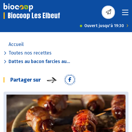
Biocoop Les Elbeuf
Ouvert jusqu'à 19:30
Accueil
Toutes nos recettes
Dattes au bacon farcies au...
Partager sur