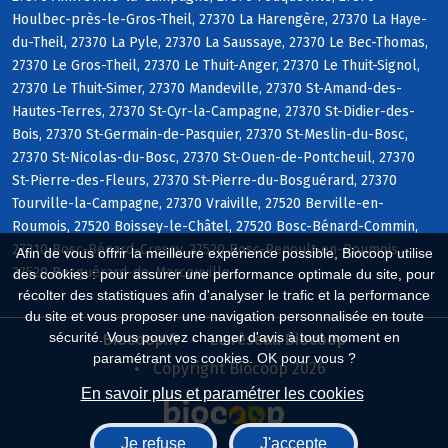
Houlbec-près-le-Gros-Theil, 27370 La Harengère, 27370 La Haye-
du-Theil, 27370 La Pyle, 27370 La Saussaye, 27370 Le Bec-Thomas,
27370 Le Gros-Theil, 27370 Le Thuit-Anger, 27370 Le Thuit-Signol,
27370 Le Thuit-Simer, 27370 Mandeville, 27370 St-Amand-des-
Hautes-Terres, 27370 St-Cyr-la-Campagne, 27370 St-Didier-des-
Bois, 27370 St-Germain-de-Pasquier, 27370 St-Meslin-du-Bosc,
27370 St-Nicolas-du-Bosc, 27370 St-Ouen-de-Pontcheuil, 27370
St-Pierre-des-Fleurs, 27370 St-Pierre-du-Bosguérard, 27370
Tourville-la-Campagne, 27370 Vraiville, 27520 Berville-en-
Roumois, 27520 Boissey-le-Châtel, 27520 Bosc-Bénard-Commin,
27310 Bosc-Bénard-Crescy, 27520 Bosc-Renoult-en-Roumois,
Afin de vous offrir la meilleure expérience possible, Biocoop utilise
27520 Bosguérard-de-Marcouville
des cookies : pour assurer une performance optimale du site, pour
récolter des statistiques afin d'analyser le trafic et la performance
du site et vous proposer une navigation personnalisée en toute
sécurité. Vous pouvez changer d'avis à tout moment en
Biocoop.fr
Le réseau Biocoop
paramétrant vos cookies. OK pour vous ?
Copyright Biocoop 2026
En savoir plus et paramétrer les cookies
Je refuse
J'accepte