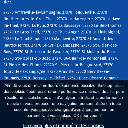
de :
27370 Amfreville-la-Campagne, 27370 Fouqueville, 27370
Houlbec-près-le-Gros-Theil, 27370 La Harengère, 27370 La Haye-
du-Theil, 27370 La Pyle, 27370 La Saussaye, 27370 Le Bec-Thomas,
27370 Le Gros-Theil, 27370 Le Thuit-Anger, 27370 Le Thuit-Signol,
27370 Le Thuit-Simer, 27370 Mandeville, 27370 St-Amand-des-
Hautes-Terres, 27370 St-Cyr-la-Campagne, 27370 St-Didier-des-
Bois, 27370 St-Germain-de-Pasquier, 27370 St-Meslin-du-Bosc,
27370 St-Nicolas-du-Bosc, 27370 St-Ouen-de-Pontcheuil, 27370
St-Pierre-des-Fleurs, 27370 St-Pierre-du-Bosguérard, 27370
Tourville-la-Campagne, 27370 Vraiville, 27520 Berville-en-
Roumois, 27520 Boissey-le-Châtel, 27520 Bosc-Bénard-Commin,
27310 Bosc-Bénard-Crescy, 27520 Bosc-Renoult-en-Roumois,
Afin de vous offrir la meilleure expérience possible, Biocoop utilise
27520 Bosguérard-de-Marcouville
des cookies : pour assurer une performance optimale du site, pour
récolter des statistiques afin d'analyser le trafic et la performance
du site et vous proposer une navigation personnalisée en toute
sécurité. Vous pouvez changer d'avis à tout moment en
Biocoop.fr
Le réseau Biocoop
paramétrant vos cookies. OK pour vous ?
Copyright Biocoop 2026
En savoir plus et paramétrer les cookies