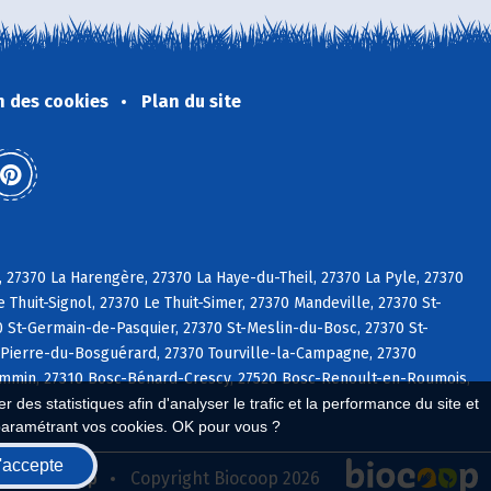
n des cookies
Plan du site
 27370 La Harengère, 27370 La Haye-du-Theil, 27370 La Pyle, 27370
 Thuit-Signol, 27370 Le Thuit-Simer, 27370 Mandeville, 27370 St-
 St-Germain-de-Pasquier, 27370 St-Meslin-du-Bosc, 27370 St-
-Pierre-du-Bosguérard, 27370 Tourville-la-Campagne, 27370
Commin, 27310 Bosc-Bénard-Crescy, 27520 Bosc-Renoult-en-Roumois,
 des statistiques afin d'analyser le trafic et la performance du site et
paramétrant vos cookies. OK pour vous ?
'accepte
seau Biocoop
Copyright Biocoop 2026