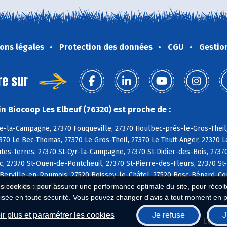
ons légales
Protection des données
CGU
Gestio
re sur
n Biocoop Les Elbeuf (76320) est proche de :
e-la-Campagne, 27370 Fouqueville, 27370 Houlbec-près-le-Gros-Theil,
370 Le Bec-Thomas, 27370 Le Gros-Theil, 27370 Le Thuit-Anger, 27370 Le
s-Terres, 27370 St-Cyr-la-Campagne, 27370 St-Didier-des-Bois, 27370
c, 27370 St-Ouen-de-Pontcheuil, 27370 St-Pierre-des-Fleurs, 27370 St
20 Berville-en-Roumois, 27520 Boissey-le-Châtel, 27520 Bosc-Bénard-
rd-de-Marcouville
es cookies : pour assurer une performance optimale du site, pour récolter
isée en toute sécurité. Vous pouvez changer d'avis à tout moment en 
r plus et paramétrer les cookies
Je refuse
J
Biocoop.fr
Le ré