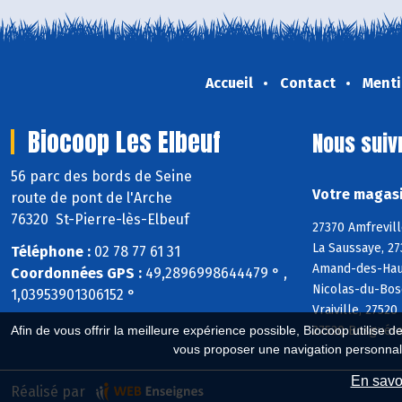
Accueil
Contact
Menti
Biocoop Les Elbeuf
Nous suiv
56 parc des bords de Seine
Votre magasi
route de pont de l'Arche
76320 St-Pierre-lès-Elbeuf
27370 Amfrevill
La Saussaye, 27
Téléphone :
02 78 77 61 31
Amand-des-Haute
Coordonnées GPS :
49,2896998644479 ° ,
Nicolas-du-Bos
1,03953901306152 °
Vraiville, 275
27520 Bosguéra
Afin de vous offrir la meilleure expérience possible, Biocoop utilise d
vous proposer une navigation personnal
En savoi
Réalisé par