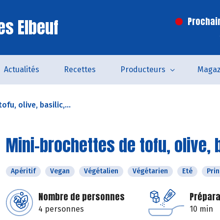
es Elbeuf
Prochai
Actualités
Recettes
Producteurs
Magaz
fu, olive, basilic,...
Mini-brochettes de tofu, olive,
Apéritif
Vegan
Végétalien
Végétarien
Eté
Pri
Nombre de personnes
Prépara
4 personnes
10 min