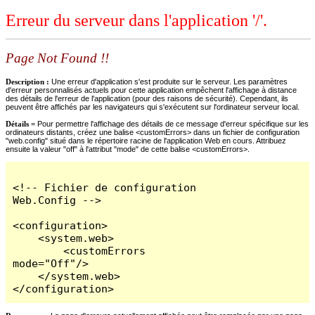
Erreur du serveur dans l'application '/'.
Page Not Found !!
Description :
Une erreur d'application s'est produite sur le serveur. Les paramètres
d'erreur personnalisés actuels pour cette application empêchent l'affichage à distance
des détails de l'erreur de l'application (pour des raisons de sécurité). Cependant, ils
peuvent être affichés par les navigateurs qui s'exécutent sur l'ordinateur serveur local.
Détails =
Pour permettre l'affichage des détails de ce message d'erreur spécifique sur les
ordinateurs distants, créez une balise <customErrors> dans un fichier de configuration
"web.config" situé dans le répertoire racine de l'application Web en cours. Attribuez
ensuite la valeur "off" à l'attribut "mode" de cette balise <customErrors>.
<!-- Fichier de configuration 
Web.Config -->

<configuration>

    <system.web>

        <customErrors 
mode="Off"/>

    </system.web>

</configuration>