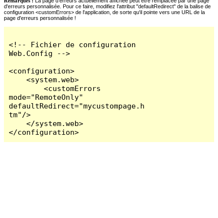
Remarques :
La page d'erreurs actuellement affichée peut être remplacée par une page
d'erreurs personnalisée. Pour ce faire, modifiez l'attribut "defaultRedirect" de la balise de
configuration <customErrors> de l'application, de sorte qu'il pointe vers une URL de la
page d'erreurs personnalisée !
<!-- Fichier de configuration 
Web.Config -->

<configuration>

    <system.web>

        <customErrors 
mode="RemoteOnly" 
defaultRedirect="mycustompage.h
tm"/>

    </system.web>

</configuration>