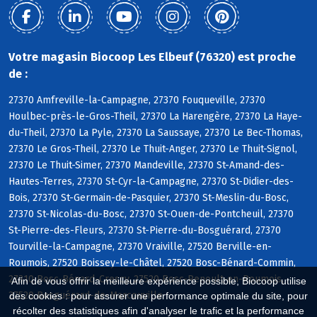
Votre magasin Biocoop Les Elbeuf (76320) est proche
de :
27370 Amfreville-la-Campagne, 27370 Fouqueville, 27370
Houlbec-près-le-Gros-Theil, 27370 La Harengère, 27370 La Haye-
du-Theil, 27370 La Pyle, 27370 La Saussaye, 27370 Le Bec-Thomas,
27370 Le Gros-Theil, 27370 Le Thuit-Anger, 27370 Le Thuit-Signol,
27370 Le Thuit-Simer, 27370 Mandeville, 27370 St-Amand-des-
Hautes-Terres, 27370 St-Cyr-la-Campagne, 27370 St-Didier-des-
Bois, 27370 St-Germain-de-Pasquier, 27370 St-Meslin-du-Bosc,
27370 St-Nicolas-du-Bosc, 27370 St-Ouen-de-Pontcheuil, 27370
St-Pierre-des-Fleurs, 27370 St-Pierre-du-Bosguérard, 27370
Tourville-la-Campagne, 27370 Vraiville, 27520 Berville-en-
Roumois, 27520 Boissey-le-Châtel, 27520 Bosc-Bénard-Commin,
27310 Bosc-Bénard-Crescy, 27520 Bosc-Renoult-en-Roumois,
Afin de vous offrir la meilleure expérience possible, Biocoop utilise
27520 Bosguérard-de-Marcouville
des cookies : pour assurer une performance optimale du site, pour
récolter des statistiques afin d'analyser le trafic et la performance