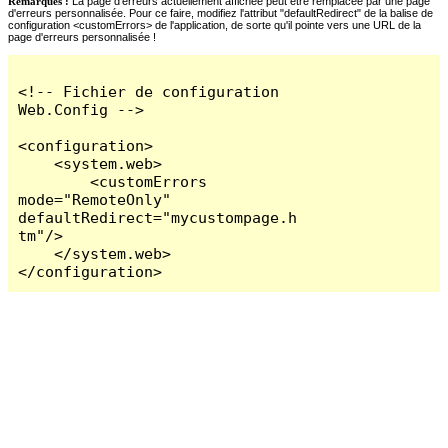
Remarques :
La page d'erreurs actuellement affichée peut être remplacée par une page
d'erreurs personnalisée. Pour ce faire, modifiez l'attribut "defaultRedirect" de la balise de
configuration <customErrors> de l'application, de sorte qu'il pointe vers une URL de la
page d'erreurs personnalisée !
<!-- Fichier de configuration 
Web.Config -->

<configuration>

    <system.web>

        <customErrors 
mode="RemoteOnly" 
defaultRedirect="mycustompage.h
tm"/>

    </system.web>

</configuration>