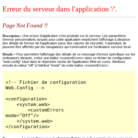
Erreur du serveur dans l'application '/'.
Page Not Found !!
Description :
Une erreur d'application s'est produite sur le serveur. Les paramètres
d'erreur personnalisés actuels pour cette application empêchent l'affichage à distance
des détails de l'erreur de l'application (pour des raisons de sécurité). Cependant, ils
peuvent être affichés par les navigateurs qui s'exécutent sur l'ordinateur serveur local.
Détails =
Pour permettre l'affichage des détails de ce message d'erreur spécifique sur les
ordinateurs distants, créez une balise <customErrors> dans un fichier de configuration
"web.config" situé dans le répertoire racine de l'application Web en cours. Attribuez
ensuite la valeur "off" à l'attribut "mode" de cette balise <customErrors>.
<!-- Fichier de configuration 
Web.Config -->

<configuration>

    <system.web>

        <customErrors 
mode="Off"/>

    </system.web>

</configuration>