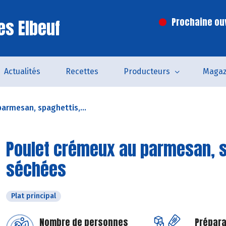
es Elbeuf
Prochaine ouv
Actualités
Recettes
Producteurs
Magaz
armesan, spaghettis,...
Poulet crémeux au parmesan, s
séchées
Plat principal
Nombre de personnes
Prépara