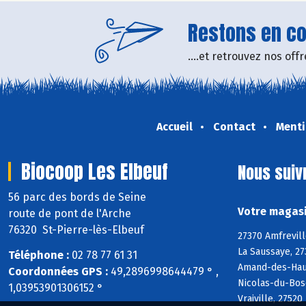
Restons en con
....et retrouvez nos of
Accueil
Contact
Menti
Biocoop Les Elbeuf
Nous suiv
56 parc des bords de Seine
Votre magasi
route de pont de l'Arche
76320 St-Pierre-lès-Elbeuf
27370 Amfrevill
La Saussaye, 27
Téléphone :
02 78 77 61 31
Amand-des-Haute
Coordonnées GPS :
49,2896998644479 ° ,
Nicolas-du-Bos
1,03953901306152 °
Vraiville, 275