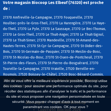
Votre magasin Biocoop Les Elbeuf (76320) est proche
de :
27370 Amfreville-la-Campagne, 27370 Fouqueville, 27370
Houlbec-près-le-Gros-Theil, 27370 La Harengère, 27370 La Haye-
du-Theil, 27370 La Pyle, 27370 La Saussaye, 27370 Le Bec-Thomas,
27370 Le Gros-Theil, 27370 Le Thuit-Anger, 27370 Le Thuit-Signol,
27370 Le Thuit-Simer, 27370 Mandeville, 27370 St-Amand-des-
Hautes-Terres, 27370 St-Cyr-la-Campagne, 27370 St-Didier-des-
Bois, 27370 St-Germain-de-Pasquier, 27370 St-Meslin-du-Bosc,
27370 St-Nicolas-du-Bosc, 27370 St-Ouen-de-Pontcheuil, 27370
St-Pierre-des-Fleurs, 27370 St-Pierre-du-Bosguérard, 27370
Tourville-la-Campagne, 27370 Vraiville, 27520 Berville-en-
Roumois, 27520 Boissey-le-Châtel, 27520 Bosc-Bénard-Commin,
27310 Bosc-Bénard-Crescy, 27520 Bosc-Renoult-en-Roumois,
Afin de vous offrir la meilleure expérience possible, Biocoop utilise
27520 Bosguérard-de-Marcouville
des cookies : pour assurer une performance optimale du site, pour
récolter des statistiques afin d'analyser le trafic et la performance
du site et vous proposer une navigation personnalisée en toute
sécurité. Vous pouvez changer d'avis à tout moment en
Biocoop.fr
Le réseau Biocoop
paramétrant vos cookies. OK pour vous ?
Copyright Biocoop 2026