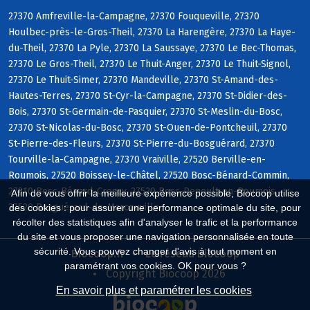
27370 Amfreville-la-Campagne, 27370 Fouqueville, 27370
Houlbec-près-le-Gros-Theil, 27370 La Harengère, 27370 La Haye-
du-Theil, 27370 La Pyle, 27370 La Saussaye, 27370 Le Bec-Thomas,
27370 Le Gros-Theil, 27370 Le Thuit-Anger, 27370 Le Thuit-Signol,
27370 Le Thuit-Simer, 27370 Mandeville, 27370 St-Amand-des-
Hautes-Terres, 27370 St-Cyr-la-Campagne, 27370 St-Didier-des-
Bois, 27370 St-Germain-de-Pasquier, 27370 St-Meslin-du-Bosc,
27370 St-Nicolas-du-Bosc, 27370 St-Ouen-de-Pontcheuil, 27370
St-Pierre-des-Fleurs, 27370 St-Pierre-du-Bosguérard, 27370
Tourville-la-Campagne, 27370 Vraiville, 27520 Berville-en-
Roumois, 27520 Boissey-le-Châtel, 27520 Bosc-Bénard-Commin,
27310 Bosc-Bénard-Crescy, 27520 Bosc-Renoult-en-Roumois,
Afin de vous offrir la meilleure expérience possible, Biocoop utilise
27520 Bosguérard-de-Marcouville
des cookies : pour assurer une performance optimale du site, pour
récolter des statistiques afin d'analyser le trafic et la performance
du site et vous proposer une navigation personnalisée en toute
sécurité. Vous pouvez changer d'avis à tout moment en
Biocoop.fr
Le réseau Biocoop
paramétrant vos cookies. OK pour vous ?
Copyright Biocoop 2026
En savoir plus et paramétrer les cookies