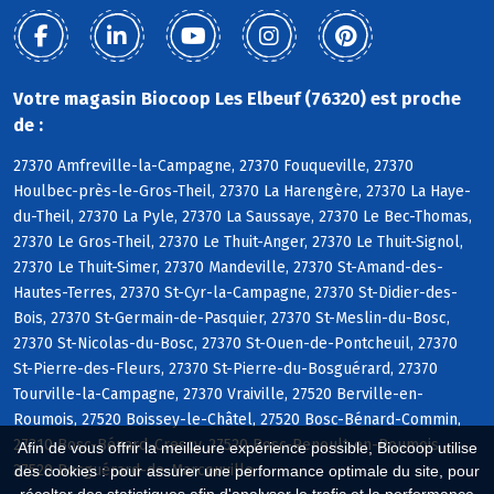
Votre magasin Biocoop Les Elbeuf (76320) est proche
de :
27370 Amfreville-la-Campagne, 27370 Fouqueville, 27370
Houlbec-près-le-Gros-Theil, 27370 La Harengère, 27370 La Haye-
du-Theil, 27370 La Pyle, 27370 La Saussaye, 27370 Le Bec-Thomas,
27370 Le Gros-Theil, 27370 Le Thuit-Anger, 27370 Le Thuit-Signol,
27370 Le Thuit-Simer, 27370 Mandeville, 27370 St-Amand-des-
Hautes-Terres, 27370 St-Cyr-la-Campagne, 27370 St-Didier-des-
Bois, 27370 St-Germain-de-Pasquier, 27370 St-Meslin-du-Bosc,
27370 St-Nicolas-du-Bosc, 27370 St-Ouen-de-Pontcheuil, 27370
St-Pierre-des-Fleurs, 27370 St-Pierre-du-Bosguérard, 27370
Tourville-la-Campagne, 27370 Vraiville, 27520 Berville-en-
Roumois, 27520 Boissey-le-Châtel, 27520 Bosc-Bénard-Commin,
27310 Bosc-Bénard-Crescy, 27520 Bosc-Renoult-en-Roumois,
Afin de vous offrir la meilleure expérience possible, Biocoop utilise
27520 Bosguérard-de-Marcouville
des cookies : pour assurer une performance optimale du site, pour