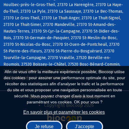
Houlbec-près-le-Gros-Theil, 27370 La Harengère, 27370 La Haye-
du-Theil, 27370 La Pyle, 27370 La Saussaye, 27370 Le Bec-Thomas,
27370 Le Gros-Theil, 27370 Le Thuit-Anger, 27370 Le Thuit-Signol,
27370 Le Thuit-Simer, 27370 Mandeville, 27370 St-Amand-des-
Hautes-Terres, 27370 St-Cyr-la-Campagne, 27370 St-Didier-des-
Bois, 27370 St-Germain-de-Pasquier, 27370 St-Meslin-du-Bosc,
27370 St-Nicolas-du-Bosc, 27370 St-Ouen-de-Pontcheuil, 27370
St-Pierre-des-Fleurs, 27370 St-Pierre-du-Bosguérard, 27370
Tourville-la-Campagne, 27370 Vraiville, 27520 Berville-en-
Roumois, 27520 Boissey-le-Châtel, 27520 Bosc-Bénard-Commin,
27310 Bosc-Bénard-Crescy, 27520 Bosc-Renoult-en-Roumois,
Afin de vous offrir la meilleure expérience possible, Biocoop utilise
27520 Bosguérard-de-Marcouville
des cookies : pour assurer une performance optimale du site, pour
récolter des statistiques afin d'analyser le trafic et la performance
du site et vous proposer une navigation personnalisée en toute
sécurité. Vous pouvez changer d'avis à tout moment en
Biocoop.fr
Le réseau Biocoop
paramétrant vos cookies. OK pour vous ?
Copyright Biocoop 2026
En savoir plus et paramétrer les cookies
Je refuse
J'accepte