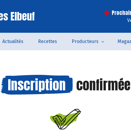
es Elbeuf
Prochai
V
Actualités
Recettes
Producteurs
Magaz
Inscription
confirmée